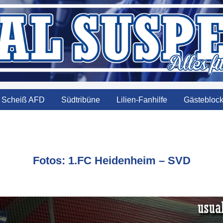
Scheiß AFD
Südtribüne
Lilien-Fanhilfe
Gästebloc
Fotos: 1.FC Heidenheim – SVD